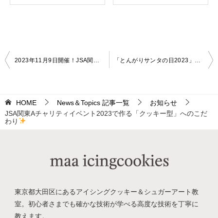
投
2023年11月9日開催！JSA関東Aチャリティイベントとは？
「とんがりサンタの日2023」開催のお知らせ
稿
ナ
HOME
News＆Topics 記事一覧
お知らせ
ビ
JSA関東Aチャリティイベント2023で作る「クッキー型」へのこだ
ゲ
わり
ー
シ
ョ
ン
東京都大田区にあるアイシングクッキー＆シュガーアート教
室。
初心者さまでも確かな技術が学べる高度な技術を丁寧に
教えます。