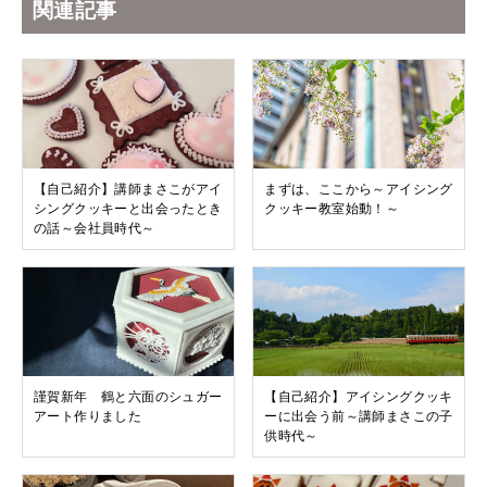
関連記事
【自己紹介】講師まさこがアイ
まずは、ここから～アイシング
シングクッキーと出会ったとき
クッキー教室始動！～
の話～会社員時代～
謹賀新年 鶴と六面のシュガー
【自己紹介】アイシングクッキ
アート作りました
ーに出会う前～講師まさこの子
供時代～