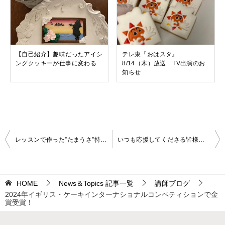
【自己紹介】趣味だったアイシ
テレ東『おはスタ』
ングクッキーが仕事に変わる
8/14（木）放送 TV出演のお
知らせ
投
レッスンで作った”たまうさ”持って帰れた？
いつも応援してくださる皆様へ 2025年レッスンについて
稿
ナ
HOME
News＆Topics 記事一覧
講師ブログ
ビ
2024年イギリス・ケーキインターナショナルコンペティションで金
ゲ
賞受賞！
ー